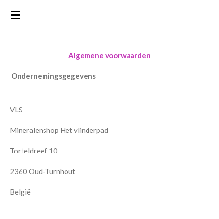
Ga
direct
naar
de
Algemene voorwaarden
hoofdinhoud
Ondernemingsgegevens
VLS
Mineralenshop Het vlinderpad
Torteldreef 10
2360 Oud-Turnhout
België