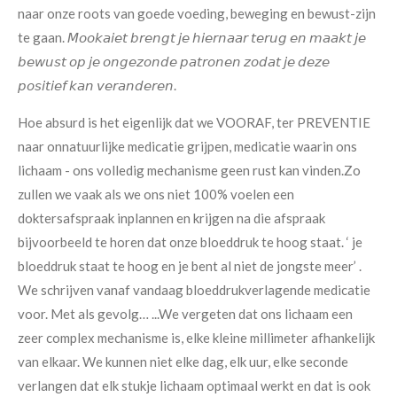
naar onze roots van goede voeding, beweging en bewust-zijn
te gaan.
𝘔𝘰𝘰𝘬𝘢𝘪𝘦𝘵 𝘣𝘳𝘦𝘯𝘨𝘵 𝘫𝘦 𝘩𝘪𝘦𝘳𝘯𝘢𝘢𝘳 𝘵𝘦𝘳𝘶𝘨 𝘦𝘯 𝘮𝘢𝘢𝘬𝘵 𝘫𝘦
𝘣𝘦𝘸𝘶𝘴𝘵 𝘰𝘱 𝘫𝘦 𝘰𝘯𝘨𝘦𝘻𝘰𝘯𝘥𝘦 𝘱𝘢𝘵𝘳𝘰𝘯𝘦𝘯 𝘻𝘰𝘥𝘢𝘵 𝘫𝘦 𝘥𝘦𝘻𝘦
𝘱𝘰𝘴𝘪𝘵𝘪𝘦𝘧 𝘬𝘢𝘯 𝘷𝘦𝘳𝘢𝘯𝘥𝘦𝘳𝘦𝘯.
Hoe absurd is het eigenlijk dat we VOORAF, ter PREVENTIE
naar onnatuurlijke medicatie grijpen, medicatie waarin ons
lichaam - ons volledig mechanisme geen rust kan vinden.
Zo
zullen we vaak als we ons niet 100% voelen een
doktersafspraak inplannen en krijgen na die afspraak
bijvoorbeeld te horen dat onze bloeddruk te hoog staat.
‘ je
bloeddruk staat te hoog en je bent al niet de jongste meer’ .
We schrijven vanaf vandaag bloeddrukverlagende medicatie
voor. Met als gevolg… ...
We vergeten dat ons lichaam een
zeer complex mechanisme is, elke kleine millimeter afhankelijk
van elkaar. We kunnen niet elke dag, elk uur, elke seconde
verlangen dat elk stukje lichaam optimaal werkt en dat is ook