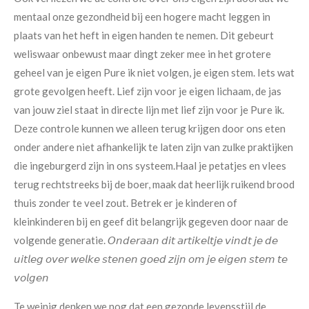
mentaal onze gezondheid bij een hogere macht leggen in
plaats van het heft in eigen handen te nemen. Dit gebeurt
weliswaar onbewust maar dingt zeker mee in het grotere
geheel van je eigen Pure ik niet volgen, je eigen stem. Iets wat
grote gevolgen heeft. Lief zijn voor je eigen lichaam, de jas
van jouw ziel staat in directe lijn met lief zijn voor je Pure ik.
Deze controle kunnen we alleen terug krijgen door ons eten
onder andere niet afhankelijk te laten zijn van zulke praktijken
die ingeburgerd zijn in ons systeem.
Haal je petatjes en vlees
terug rechtstreeks bij de boer, maak dat heerlijk ruikend brood
thuis zonder te veel zout. Betrek er je kinderen of
kleinkinderen bij en geef dit belangrijk gegeven door naar de
volgende generatie.
𝘖𝘯𝘥𝘦𝘳𝘢𝘢𝘯 𝘥𝘪𝘵 𝘢𝘳𝘵𝘪𝘬𝘦𝘭𝘵𝘫𝘦 𝘷𝘪𝘯𝘥𝘵 𝘫𝘦 𝘥𝘦
𝘶𝘪𝘵𝘭𝘦𝘨 𝘰𝘷𝘦𝘳 𝘸𝘦𝘭𝘬𝘦 𝘴𝘵𝘦𝘯𝘦𝘯 𝘨𝘰𝘦𝘥 𝘻𝘪𝘫𝘯 𝘰𝘮 𝘫𝘦 𝘦𝘪𝘨𝘦𝘯 𝘴𝘵𝘦𝘮 𝘵𝘦
𝘷𝘰𝘭𝘨𝘦𝘯
Te weinig denken we nog dat een gezonde levensstijl de