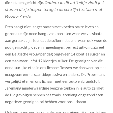
die seizoen gericht zijn.
𝘖𝘯𝘥𝘦𝘳𝘢𝘢𝘯 𝘥𝘪𝘵 𝘢𝘳𝘵𝘪𝘬𝘦𝘭𝘵𝘫𝘦 𝘷𝘪𝘯𝘥𝘵 𝘫𝘦 2
𝘴𝘵𝘦𝘯𝘦𝘯 𝘥𝘪𝘦 𝘫𝘦 𝘩𝘦𝘭𝘱𝘦𝘯 𝘵𝘦𝘳𝘶𝘨 𝘪𝘯 𝘥𝘪𝘳𝘦𝘤𝘵𝘦 𝘭𝘪𝘫𝘯 𝘵𝘦 𝘴𝘵𝘢𝘢𝘯 𝘮𝘦𝘵
𝘔𝘰𝘦𝘥𝘦𝘳 𝘈𝘢𝘳𝘥𝘦
Eten hangt niet langer samen met voeden om te leven en
gezond te zijn maar hangt vast aan eten waar we verslaafd
aan geraakt zijn. Iets dat de suikerindustrie, waar ook weer de
nodige machtgroepen in meedingen, perfect uitkomt.
Zo eet
een Belgische vrouw per dag ongeveer 14 klontjes suiker en
een man maar liefst 17 klontjes suiker.
De gevolgen van dit
onnatuurlijke eten in ons lichaam ‘lossen’ we dan weer op met
maagzuurremmers, antidepressiva en andere.
Dr. Proesmans
vergelijkt eten en ons lichaam met een auto en brandstof.
Jarenlang minderwaardige benzine tanken in je auto zal met
de tijd gevolgen hebben net zoals jarenlang ongezond eten
negatieve gevolgen zal hebben voor ons lichaam.
Ook verliezen we de controle over ons eigen zijn doordat we