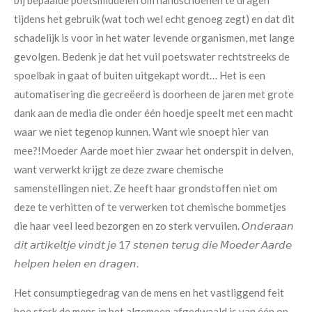
bij bepaalde poetsmiddelen om handschoenen te dragen
tijdens het gebruik (wat toch wel echt genoeg zegt) en dat dit
schadelijk is voor in het water levende organismen, met lange
gevolgen. Bedenk je dat het vuil poetswater rechtstreeks de
spoelbak in gaat of buiten uitgekapt wordt… Het is een
automatisering die gecreëerd is doorheen de jaren met grote
dank aan de media die onder één hoedje speelt met een macht
waar we niet tegenop kunnen.
Want wie snoept hier van
mee?!
Moeder Aarde moet hier zwaar het onderspit in delven,
want verwerkt krijgt ze deze zware chemische
samenstellingen niet.
Ze heeft haar grondstoffen niet om
deze te verhitten of te verwerken tot chemische bommetjes
die haar veel leed bezorgen en zo sterk vervuilen.
𝘖𝘯𝘥𝘦𝘳𝘢𝘢𝘯
𝘥𝘪𝘵 𝘢𝘳𝘵𝘪𝘬𝘦𝘭𝘵𝘫𝘦 𝘷𝘪𝘯𝘥𝘵 𝘫𝘦 17 𝘴𝘵𝘦𝘯𝘦𝘯 𝘵𝘦𝘳𝘶𝘨 𝘥𝘪𝘦 𝘔𝘰𝘦𝘥𝘦𝘳 𝘈𝘢𝘳𝘥𝘦
𝘩𝘦𝘭𝘱𝘦𝘯 𝘩𝘦𝘭𝘦𝘯 𝘦𝘯 𝘥𝘳𝘢𝘨𝘦𝘯.
Het consumptiegedrag van de mens en het vastliggend feit
hoe sterk de mens in het algemeen afgedwaald is van één op