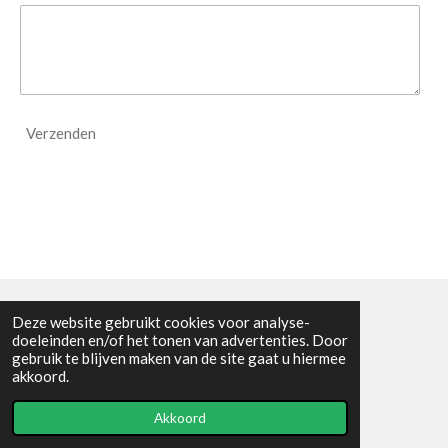
Verzenden
Deze website gebruikt cookies voor analyse-
Algemene voorwaarden
doeleinden en/of het tonen van advertenties. Door
gebruik te blijven maken van de site gaat u hiermee
© 2021 - RC en mineralenshop Het vlinderpad
akkoord.
Powered by
JouwWeb
Akkoord