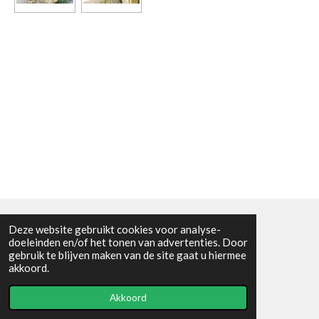
Deze website gebruikt cookies voor analyse-
Algemene voorwaarden
doeleinden en/of het tonen van advertenties. Door
gebruik te blijven maken van de site gaat u hiermee
© 2021 - RC en mineralenshop Het vlinderpad
akkoord.
Powered by
JouwWeb
Akkoord