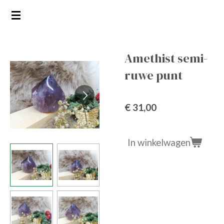
Ga
direct
naar
de
Amethist semi-
hoofdinhoud
ruwe punt
€ 31,00
In winkelwagen