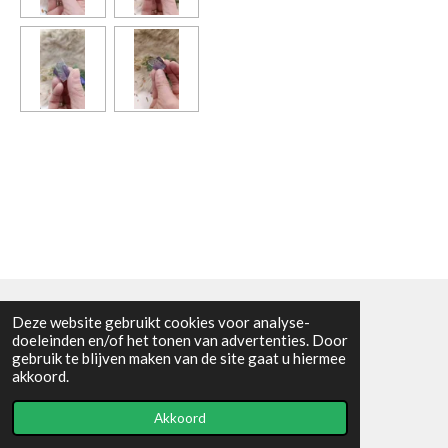
Deze website gebruikt cookies voor analyse-
Algemene voorwaarden
doeleinden en/of het tonen van advertenties. Door
gebruik te blijven maken van de site gaat u hiermee
© 2021 - RC en mineralenshop Het vlinderpad
akkoord.
Powered by
JouwWeb
Akkoord