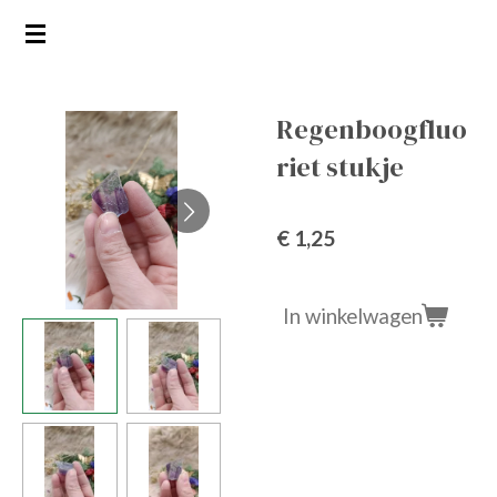
Ga
direct
naar
de
Regenboogfluo
hoofdinhoud
riet stukje
€ 1,25
In winkelwagen