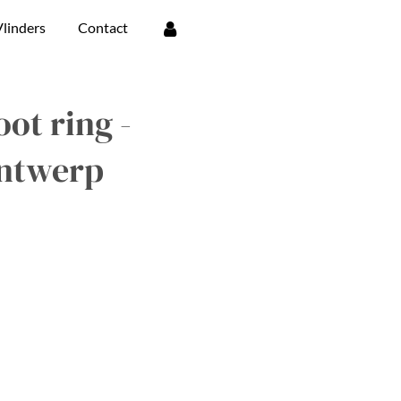
linders
Contact
ot ring -
ontwerp