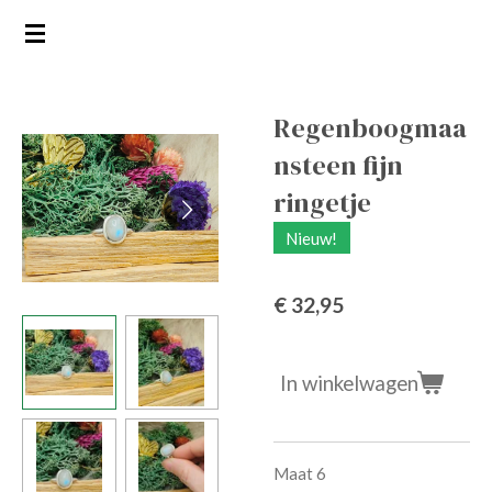
Ga
direct
naar
de
Regenboogmaa
hoofdinhoud
nsteen fijn
ringetje
Nieuw!
€ 32,95
In winkelwagen
Maat 6