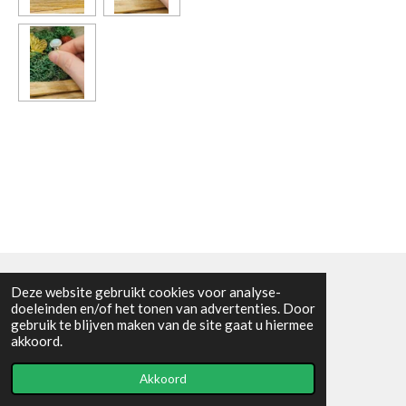
Deze website gebruikt cookies voor analyse-
Algemene voorwaarden
doeleinden en/of het tonen van advertenties. Door
gebruik te blijven maken van de site gaat u hiermee
© 2021 - RC en mineralenshop Het vlinderpad
akkoord.
Powered by
JouwWeb
Akkoord