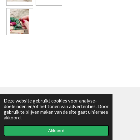
Deze website gebruikt cookies voor analyse-
Algemene voorwaarden
doeleinden en/of het tonen van advertenties. Door
gebruik te blijven maken van de site gaat u hiermee
© 2021 - RC en mineralenshop Het vlinderpad
akkoord.
Powered by
JouwWeb
Akkoord