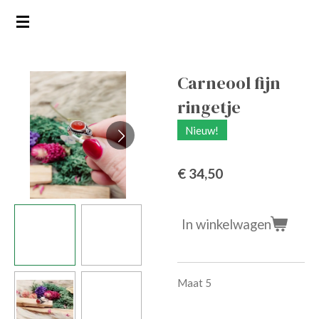
Ga
direct
naar
de
Carneool fijn
hoofdinhoud
ringetje
Nieuw!
€ 34,50
In winkelwagen
Maat 5