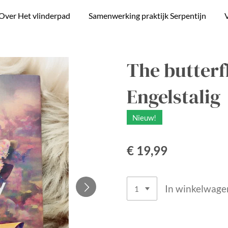
Over Het vlinderpad
Samenwerking praktijk Serpentijn
V
The butterfl
Engelstalig
Nieuw!
€ 19,99
In winkelwage