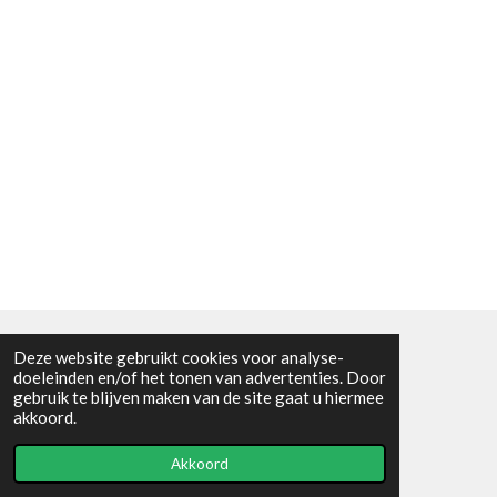
Deze website gebruikt cookies voor analyse-
Algemene voorwaarden
doeleinden en/of het tonen van advertenties. Door
gebruik te blijven maken van de site gaat u hiermee
© 2021 - RC en mineralenshop Het vlinderpad
akkoord.
Powered by
JouwWeb
Akkoord