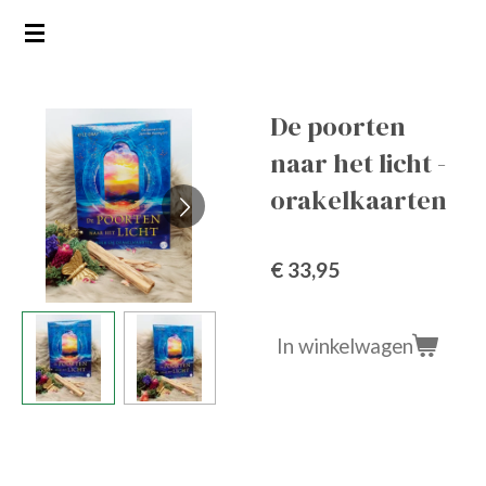
Ga
direct
naar
de
De poorten
hoofdinhoud
naar het licht -
orakelkaarten
€ 33,95
In winkelwagen