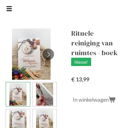
Ga
direct
naar
de
Rituele
hoofdinhoud
reiniging van
ruimtes - boek
Nieuw!
€ 13,99
In winkelwagen