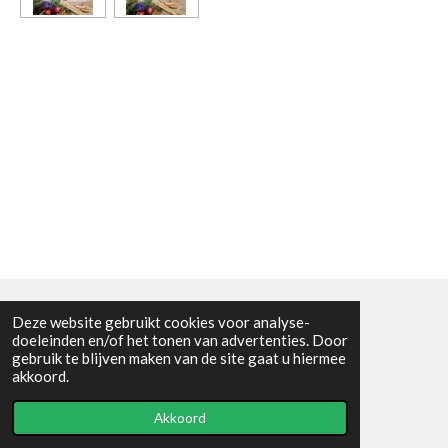
Deze website gebruikt cookies voor analyse-
Algemene voorwaarden
doeleinden en/of het tonen van advertenties. Door
gebruik te blijven maken van de site gaat u hiermee
© 2021 - RC en mineralenshop Het vlinderpad
akkoord.
Powered by
JouwWeb
Akkoord