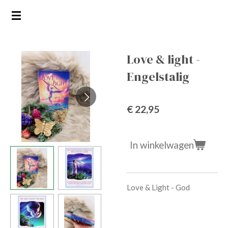
Ga
direct
naar
de
Love & light -
hoofdinhoud
Engelstalig
€ 22,95
In winkelwagen
Love & Light - God