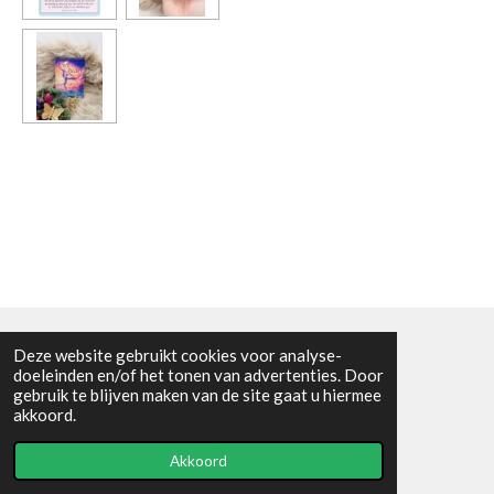
Deze website gebruikt cookies voor analyse-
Algemene voorwaarden
doeleinden en/of het tonen van advertenties. Door
gebruik te blijven maken van de site gaat u hiermee
© 2021 - RC en mineralenshop Het vlinderpad
akkoord.
Powered by
JouwWeb
Akkoord