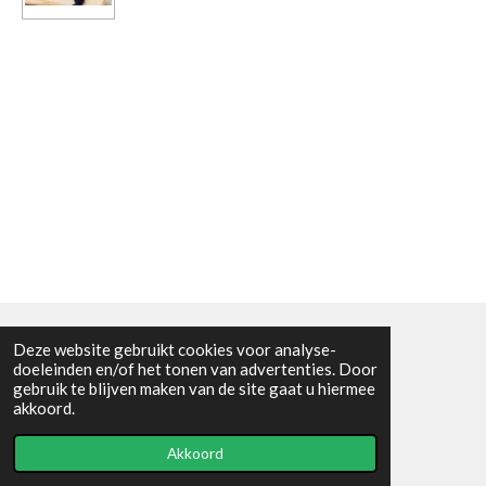
Deze website gebruikt cookies voor analyse-
Algemene voorwaarden
doeleinden en/of het tonen van advertenties. Door
gebruik te blijven maken van de site gaat u hiermee
© 2021 - RC en mineralenshop Het vlinderpad
akkoord.
Powered by
JouwWeb
Akkoord