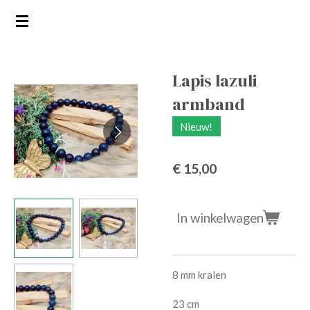
Ga
direct
naar
de
Lapis lazuli
hoofdinhoud
armband
Nieuw!
€ 15,00
In winkelwagen
8 mm kralen
23 cm