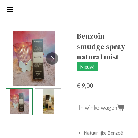
Ga
direct
naar
de
Benzoïn
hoofdinhoud
smudge spray -
natural mist
Nieuw!
€ 9,00
In winkelwagen
Natuurlijke Benzoë