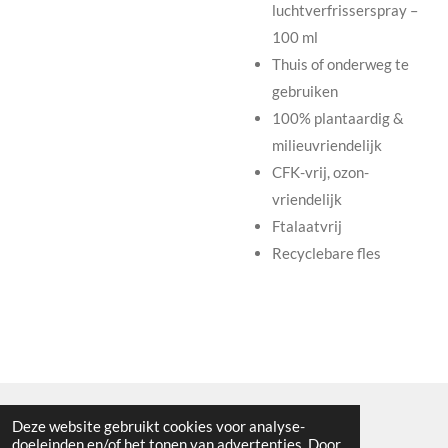
luchtverfrisserspray –
100 ml
Thuis of onderweg te
gebruiken
100% plantaardig &
milieuvriendelijk
CFK-vrij, ozon-
vriendelijk
Ftalaatvrij
Recyclebare fles
Deze website gebruikt cookies voor analyse-
Algemene voorwaarden
doeleinden en/of het tonen van advertenties. Door