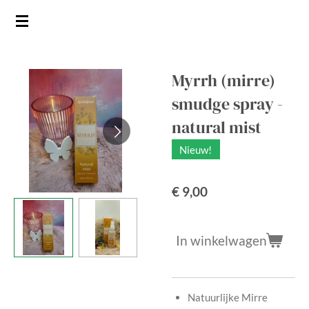
Ga
direct
naar
de
Myrrh (mirre)
hoofdinhoud
smudge spray -
natural mist
Nieuw!
€ 9,00
In winkelwagen
Natuurlijke Mirre