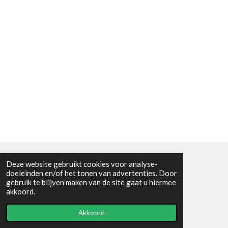
Deze website gebruikt cookies voor analyse-
Algemene voorwaarden
doeleinden en/of het tonen van advertenties. Door
gebruik te blijven maken van de site gaat u hiermee
© 2021 - RC en mineralenshop Het vlinderpad
akkoord.
Powered by
JouwWeb
Akkoord