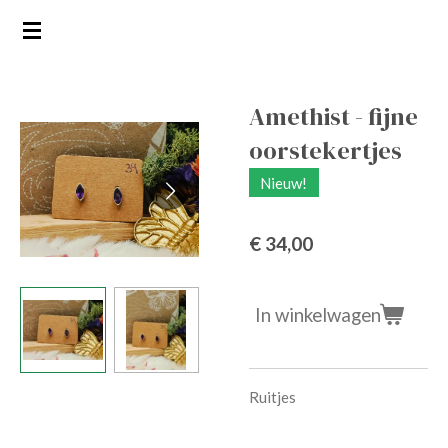
Ga
direct
naar
de
Amethist - fijne
hoofdinhoud
oorstekertjes
Nieuw!
€ 34,00
In winkelwagen
Ruitjes