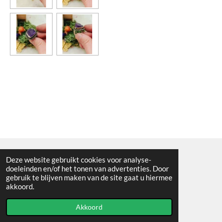
Deze website gebruikt cookies voor analyse-
Algemene voorwaarden
doeleinden en/of het tonen van advertenties. Door
gebruik te blijven maken van de site gaat u hiermee
© 2021 - RC en mineralenshop Het vlinderpad
akkoord.
Powered by
JouwWeb
Akkoord