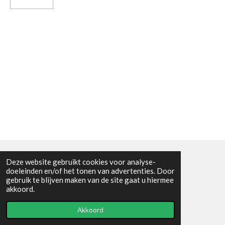
Deze website gebruikt cookies voor analyse-
Algemene voorwaarden
doeleinden en/of het tonen van advertenties. Door
gebruik te blijven maken van de site gaat u hiermee
© 2021 - RC en mineralenshop Het vlinderpad
akkoord.
Powered by
JouwWeb
Akkoord