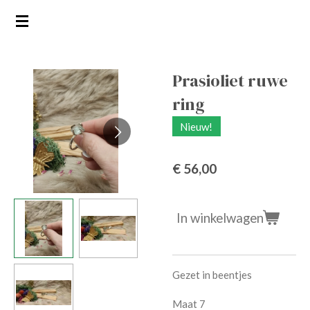
Ga
direct
naar
de
Prasioliet ruwe
hoofdinhoud
ring
Nieuw!
€ 56,00
In winkelwagen
Gezet in beentjes
Maat 7