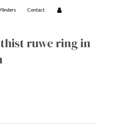
Vlinders
Contact
hist ruwe ring in
m