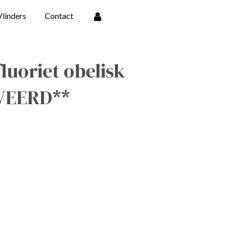
Vlinders
Contact
uoriet obelisk
VEERD**