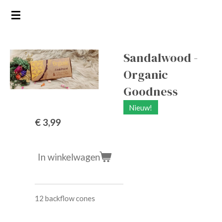
Ga
direct
naar
de
Sandalwood -
hoofdinhoud
Organic
Goodness
Nieuw!
€ 3,99
In winkelwagen
12 backflow cones