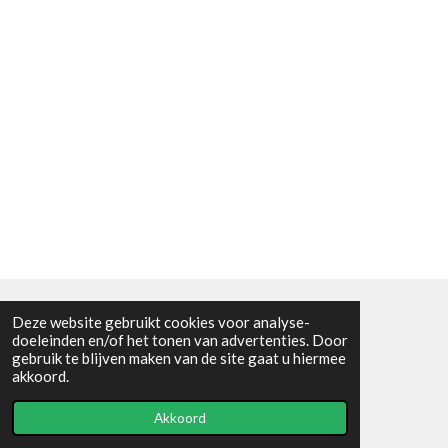
Deze website gebruikt cookies voor analyse-
Algemene voorwaarden
doeleinden en/of het tonen van advertenties. Door
gebruik te blijven maken van de site gaat u hiermee
© 2021 - RC en mineralenshop Het vlinderpad
akkoord.
Powered by
JouwWeb
Akkoord