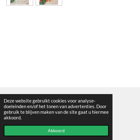
Deze website gebruikt cookies voor analyse-
Algemene voorwaarden
doeleinden en/of het tonen van advertenties. Door
gebruik te blijven maken van de site gaat u hiermee
© 2021 - RC en mineralenshop Het vlinderpad
akkoord.
Powered by
JouwWeb
Akkoord