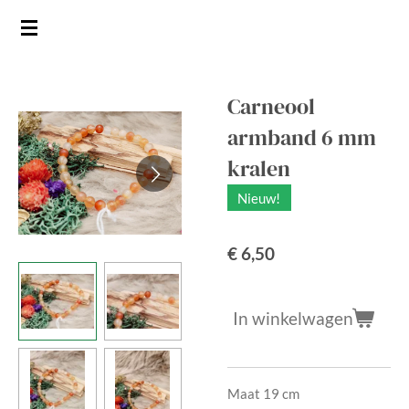
Ga
direct
naar
de
Carneool
hoofdinhoud
armband 6 mm
kralen
Nieuw!
€ 6,50
In winkelwagen
Maat 19 cm