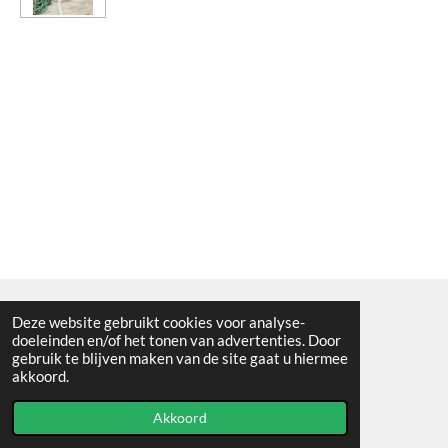
Deze website gebruikt cookies voor analyse-
Algemene voorwaarden
doeleinden en/of het tonen van advertenties. Door
gebruik te blijven maken van de site gaat u hiermee
© 2021 - RC en mineralenshop Het vlinderpad
akkoord.
Powered by
JouwWeb
Akkoord