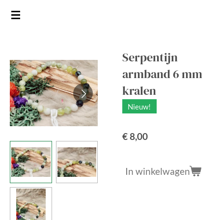
Ga
direct
naar
de
Serpentijn
hoofdinhoud
armband 6 mm
kralen
Nieuw!
€ 8,00
In winkelwagen