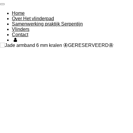
Ga
direct
Home
naar
Over Het vlinderpad
de
Samenwerking praktijk Serpentijn
hoofdinhoud
Vlinders
Contact