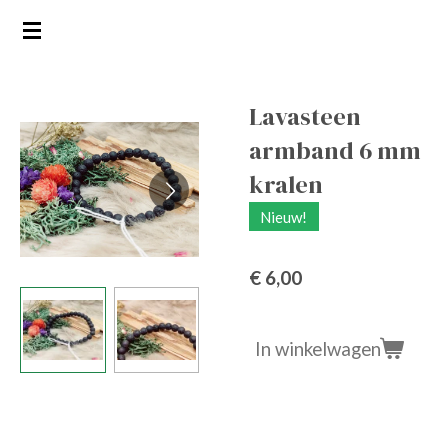
Ga
direct
naar
de
Lavasteen
hoofdinhoud
armband 6 mm
kralen
Nieuw!
€ 6,00
In winkelwagen