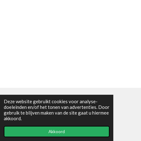
Deze website gebruikt cookies voor analyse-
Algemene voorwaarden
doeleinden en/of het tonen van advertenties. Door
gebruik te blijven maken van de site gaat u hiermee
© 2021 - RC en mineralenshop Het vlinderpad
akkoord.
Powered by
JouwWeb
Akkoord