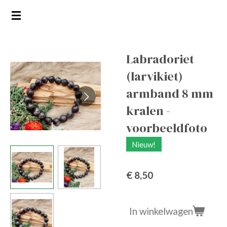
Ga
direct
naar
de
Labradoriet
hoofdinhoud
(larvikiet)
armband 8 mm
kralen -
voorbeeldfoto
Nieuw!
€ 8,50
In winkelwagen