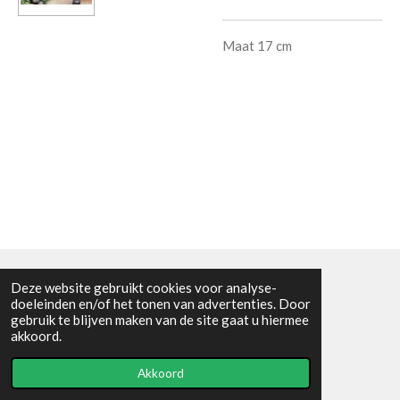
Maat 17 cm
Deze website gebruikt cookies voor analyse-
Algemene voorwaarden
doeleinden en/of het tonen van advertenties. Door
gebruik te blijven maken van de site gaat u hiermee
© 2021 - RC en mineralenshop Het vlinderpad
akkoord.
Powered by
JouwWeb
Akkoord