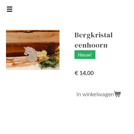
Ga
direct
naar
de
Bergkristal
hoofdinhoud
eenhoorn
Nieuw!
€ 14,00
In winkelwagen