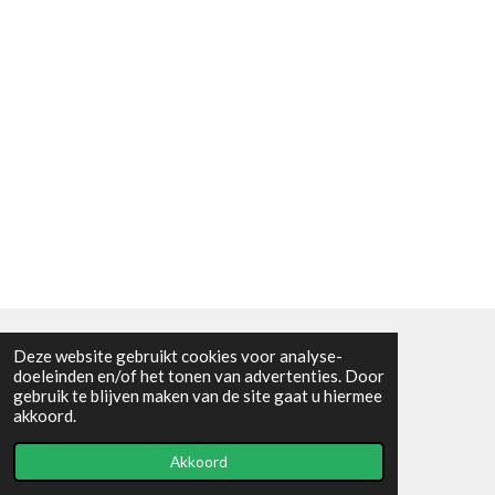
Deze website gebruikt cookies voor analyse-
Algemene voorwaarden
doeleinden en/of het tonen van advertenties. Door
gebruik te blijven maken van de site gaat u hiermee
© 2021 - RC en mineralenshop Het vlinderpad
akkoord.
Powered by
JouwWeb
Akkoord