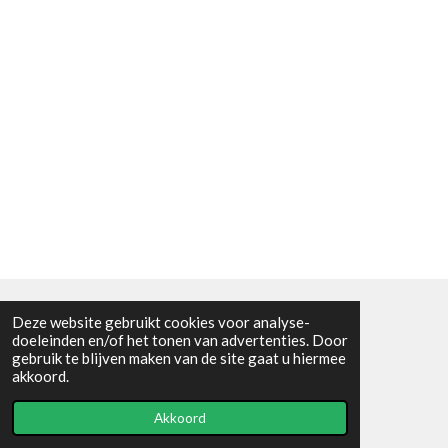
Deze website gebruikt cookies voor analyse-
Algemene voorwaarden
doeleinden en/of het tonen van advertenties. Door
gebruik te blijven maken van de site gaat u hiermee
© 2021 - RC en mineralenshop Het vlinderpad
akkoord.
Powered by
JouwWeb
Akkoord