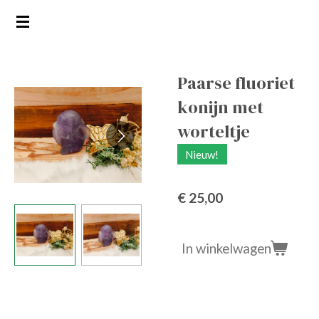
Ga
direct
naar
de
Paarse fluoriet
hoofdinhoud
konijn met
worteltje
Nieuw!
€ 25,00
In winkelwagen