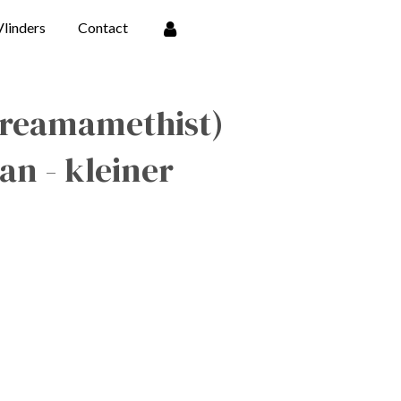
Vlinders
Contact
dreamamethist)
n - kleiner