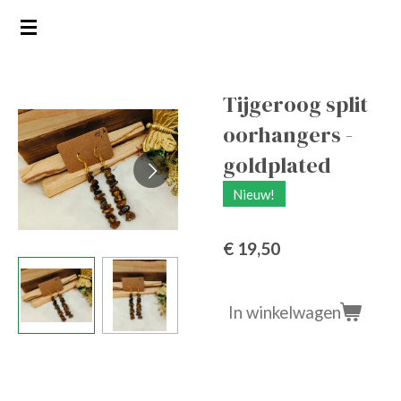
Ga
direct
naar
de
Tijgeroog split
hoofdinhoud
oorhangers -
goldplated
Nieuw!
€ 19,50
In winkelwagen