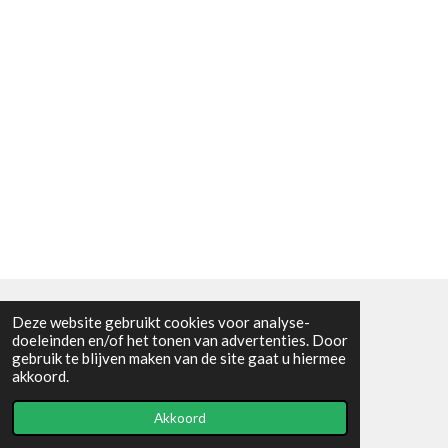
Deze website gebruikt cookies voor analyse-
Algemene voorwaarden
doeleinden en/of het tonen van advertenties. Door
gebruik te blijven maken van de site gaat u hiermee
© 2021 - RC en mineralenshop Het vlinderpad
akkoord.
Powered by
JouwWeb
Akkoord