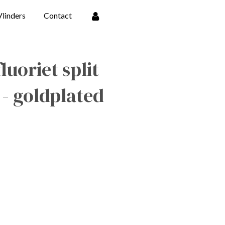
Vlinders
Contact
uoriet split
- goldplated