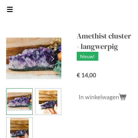
Ga
direct
naar
de
Amethist cluster
hoofdinhoud
- langwerpig
Nieuw!
€ 14,00
In winkelwagen