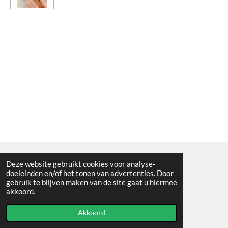
Deze website gebruikt cookies voor analyse-
Algemene voorwaarden
doeleinden en/of het tonen van advertenties. Door
gebruik te blijven maken van de site gaat u hiermee
© 2021 - RC en mineralenshop Het vlinderpad
akkoord.
Powered by
JouwWeb
Akkoord