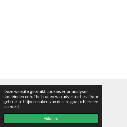
Deze website gebruikt cookies voor analyse-
Algemene voorwaarden
doeleinden en/of het tonen van advertenties. Door
gebruik te blijven maken van de site gaat u hiermee
© 2021 - RC en mineralenshop Het vlinderpad
akkoord.
Powered by
JouwWeb
Akkoord