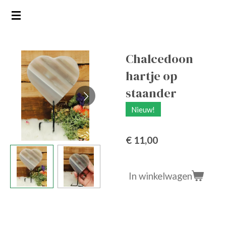
Ga
direct
naar
de
Chalcedoon
hoofdinhoud
hartje op
staander
Nieuw!
€ 11,00
In winkelwagen