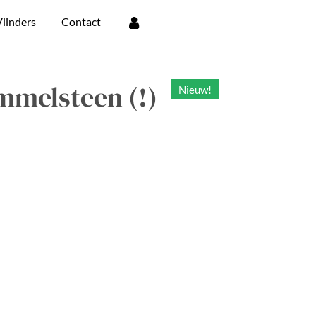
linders
Contact
mmelsteen (!)
Nieuw!