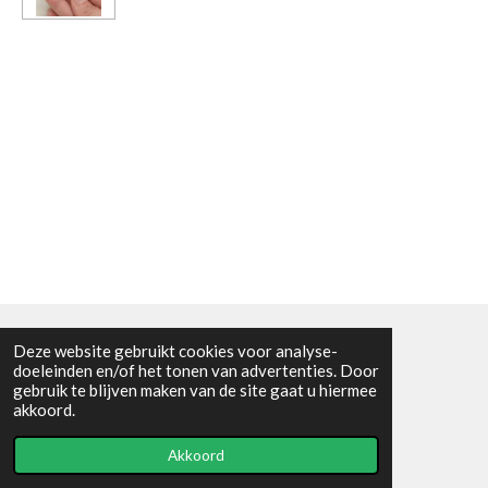
Deze website gebruikt cookies voor analyse-
Algemene voorwaarden
doeleinden en/of het tonen van advertenties. Door
gebruik te blijven maken van de site gaat u hiermee
© 2021 - RC en mineralenshop Het vlinderpad
akkoord.
Powered by
JouwWeb
Akkoord