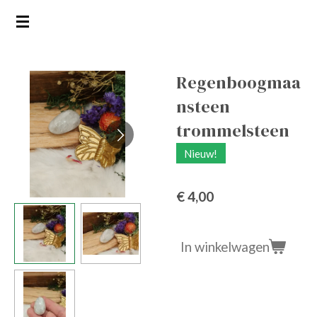
Ga
direct
naar
de
Regenboogmaa
hoofdinhoud
nsteen
trommelsteen
Nieuw!
€ 4,00
In winkelwagen