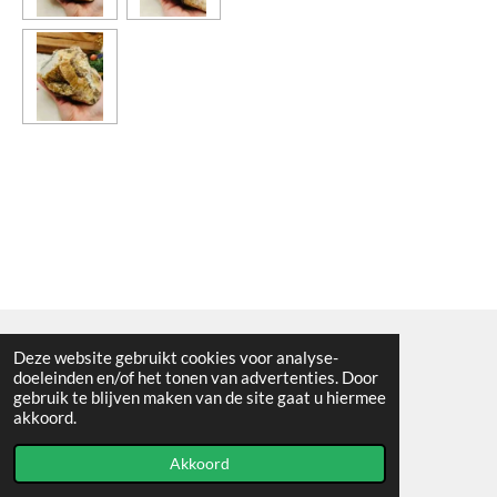
Deze website gebruikt cookies voor analyse-
Algemene voorwaarden
doeleinden en/of het tonen van advertenties. Door
gebruik te blijven maken van de site gaat u hiermee
© 2021 - RC en mineralenshop Het vlinderpad
akkoord.
Powered by
JouwWeb
Akkoord