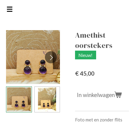
Ga
direct
naar
de
Amethist
hoofdinhoud
oorstekers
Nieuw!
€ 45,00
In winkelwagen
Foto met en zonder flits