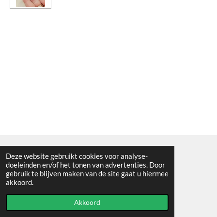
Deze website gebruikt cookies voor analyse-
Algemene voorwaarden
doeleinden en/of het tonen van advertenties. Door
gebruik te blijven maken van de site gaat u hiermee
© 2021 - RC en mineralenshop Het vlinderpad
akkoord.
Powered by
JouwWeb
Akkoord