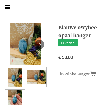
Ga
direct
naar
de
Blauwe owyhee
hoofdinhoud
opaal hanger
Favoriet!
€ 58,00
In winkelwagen