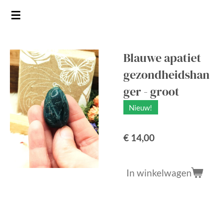
Ga
direct
naar
de
Blauwe apatiet
hoofdinhoud
gezondheidshan
ger - groot
Nieuw!
€ 14,00
In winkelwagen