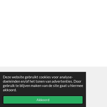
Deze website gebruikt cookies voor analyse-
Algemene voorwaarden
doeleinden en/of het tonen van advertenties. Door
gebruik te blijven maken van de site gaat u hiermee
© 2021 - RC en mineralenshop Het vlinderpad
akkoord.
Powered by
JouwWeb
Akkoord