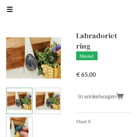
Ga
direct
naar
de
Labradoriet
hoofdinhoud
ring
Nieuw!
€ 65,00
In winkelwagen
Maat 8