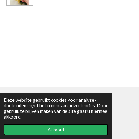
Deze website gebruikt cookies voor analyse-
Algemene voorwaarden
doeleinden en/of het tonen van advertenties. Door
gebruik te blijven maken van de site gaat u hiermee
© 2021 - RC en mineralenshop Het vlinderpad
akkoord.
Powered by
JouwWeb
Akkoord