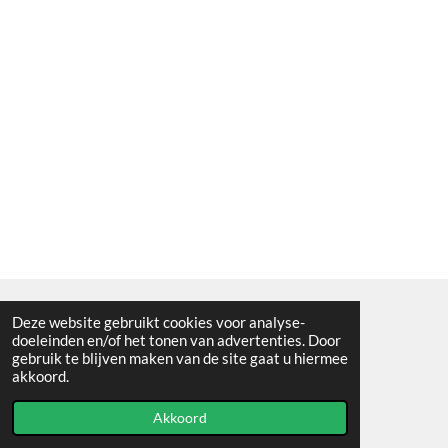
Deze website gebruikt cookies voor analyse-
Algemene voorwaarden
doeleinden en/of het tonen van advertenties. Door
gebruik te blijven maken van de site gaat u hiermee
© 2021 - RC en mineralenshop Het vlinderpad
akkoord.
Powered by
JouwWeb
Akkoord