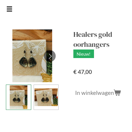
Ga
direct
naar
de
Healers gold
hoofdinhoud
oorhangers
Nieuw!
€ 47,00
In winkelwagen