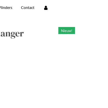
linders
Contact
hanger
Nieuw!