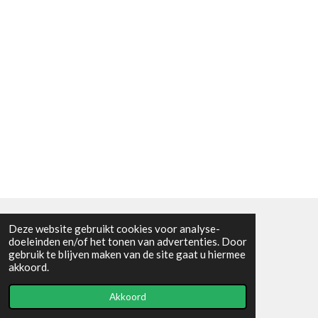
Deze website gebruikt cookies voor analyse-
Algemene voorwaarden
doeleinden en/of het tonen van advertenties. Door
gebruik te blijven maken van de site gaat u hiermee
© 2021 - RC en mineralenshop Het vlinderpad
akkoord.
Powered by
JouwWeb
Akkoord