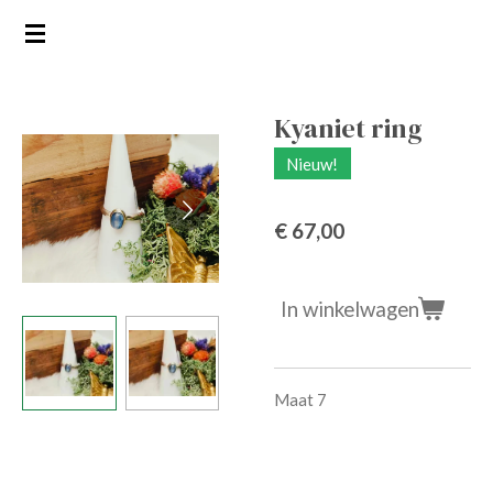
Ga
direct
naar
de
Kyaniet ring
hoofdinhoud
Nieuw!
€ 67,00
In winkelwagen
Maat 7