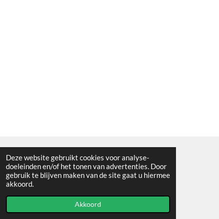
Deze website gebruikt cookies voor analyse-
Algemene voorwaarden
doeleinden en/of het tonen van advertenties. Door
gebruik te blijven maken van de site gaat u hiermee
© 2021 - RC en mineralenshop Het vlinderpad
akkoord.
Powered by
JouwWeb
Akkoord