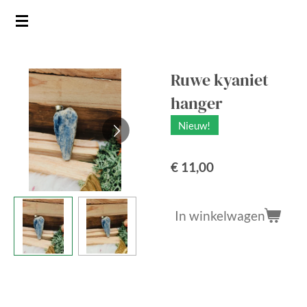
Ga
direct
naar
de
Ruwe kyaniet
hoofdinhoud
hanger
Nieuw!
€ 11,00
In winkelwagen