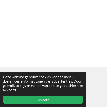
Deze website gebruikt cookies voor analyse-
Algemene voorwaarden
doeleinden en/of het tonen van advertenties. Door
gebruik te blijven maken van de site gaat u hiermee
© 2021 - RC en mineralenshop Het vlinderpad
akkoord.
Powered by
JouwWeb
Akkoord