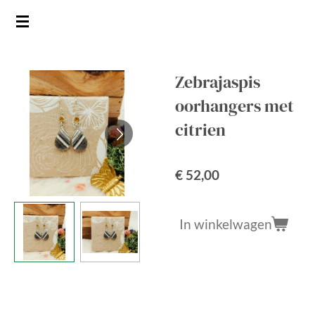
Ga
direct
naar
de
Zebrajaspis
hoofdinhoud
oorhangers met
citrien
€ 52,00
In winkelwagen