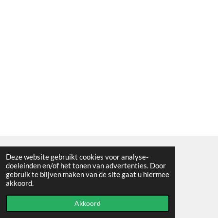
Deze website gebruikt cookies voor analyse-
Algemene voorwaarden
doeleinden en/of het tonen van advertenties. Door
gebruik te blijven maken van de site gaat u hiermee
© 2021 - RC en mineralenshop Het vlinderpad
akkoord.
Powered by
JouwWeb
Akkoord