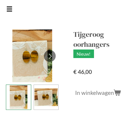
Ga
direct
naar
de
Tijgeroog
hoofdinhoud
oorhangers
Nieuw!
€ 46,00
In winkelwagen