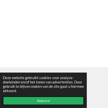
Deze website gebruikt cookies voor analyse-
Algemene voorwaarden
doeleinden en/of het tonen van advertenties. Door
gebruik te blijven maken van de site gaat u hiermee
© 2021 - RC en mineralenshop Het vlinderpad
akkoord.
Powered by
JouwWeb
Akkoord