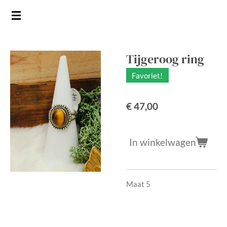
Ga
direct
naar
de
Tijgeroog ring
hoofdinhoud
Favoriet!
€ 47,00
In winkelwagen
Maat 5