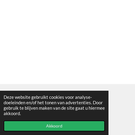
Deze website gebruikt cookies voor analyse-
Algemene voorwaarden
doeleinden en/of het tonen van advertenties. Door
gebruik te blijven maken van de site gaat u hiermee
© 2021 - RC en mineralenshop Het vlinderpad
akkoord.
Powered by
JouwWeb
Akkoord