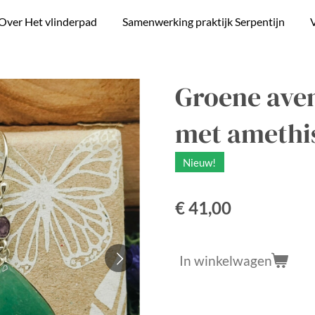
Over Het vlinderpad
Samenwerking praktijk Serpentijn
V
Groene ave
met amethi
Nieuw!
€ 41,00
In winkelwagen