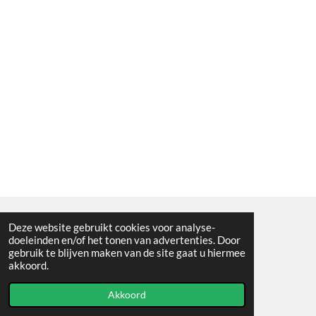
Deze website gebruikt cookies voor analyse-
Algemene voorwaarden
doeleinden en/of het tonen van advertenties. Door
gebruik te blijven maken van de site gaat u hiermee
© 2021 - RC en mineralenshop Het vlinderpad
akkoord.
Powered by
JouwWeb
Akkoord