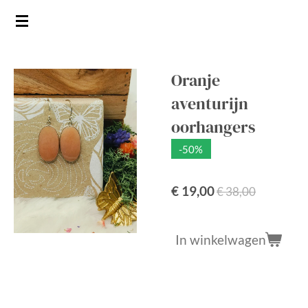
Ga
direct
naar
de
Oranje
hoofdinhoud
aventurijn
oorhangers
-50%
€ 19,00
€ 38,00
In winkelwagen